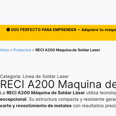
Inicio
Produc
🔴 DÚO PERFECTO PARA EMPRENDER — Adquiere tu máquina 
Inicio
»
Productos
»
RECI A200 Maquina de Soldar Laser
Categoría:
Linea de Soldar Laser
RECI A200 Maquina de
La
RECI A200 Máquina de Soldar Láser
utiliza tecnol
excepcional
. Su estructura compacta y resistente gara
corte y revestimiento de metales
con resultados preci