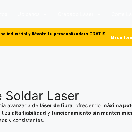
tos
Ubicanos
Grabado Láser
Corte Lá
industrial y llévate tu personalizadora GRATIS
Más infor
 Soldar Laser
ogía avanzada de
láser de fibra
, ofreciendo
máxima pot
ntiza
alta fiabilidad
y
funcionamiento sin mantenimie
sos y consistentes.