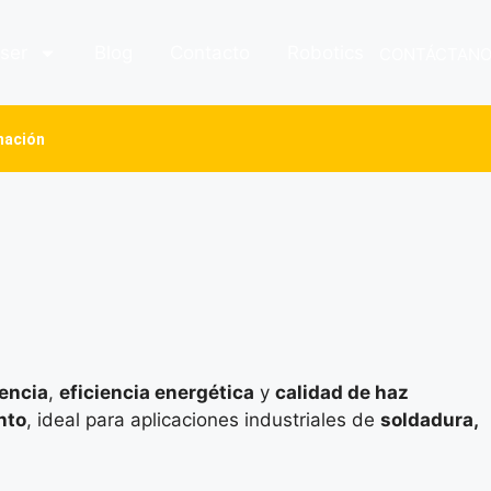
ser
Blog
Contacto
Robotics
CONTÁCTAN
mación
encia
,
eficiencia energética
y
calidad de haz
nto
, ideal para aplicaciones industriales de
soldadura,