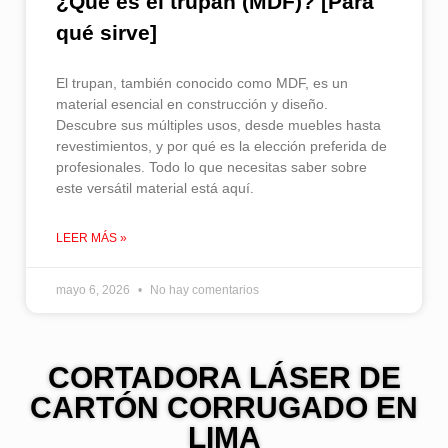
¿Qué es el trupán (MDF)? [Para
qué sirve]
El trupan, también conocido como MDF, es un
material esencial en construcción y diseño.
Descubre sus múltiples usos, desde muebles hasta
revestimientos, y por qué es la elección preferida de
profesionales. Todo lo que necesitas saber sobre
este versátil material está aquí.
LEER MÁS »
mayo 6, 2026
No hay comentarios
CORTADORA LÁSER DE
CARTÓN CORRUGADO EN
LIMA