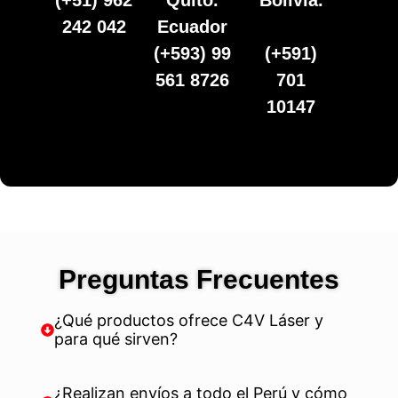
(+51) 962
Quito.
Bolivia.
242 042
Ecuador
(+593) 99
(+591)
561 8726
701
10147
Preguntas Frecuentes
¿Qué productos ofrece C4V Láser y
para qué sirven?
¿Realizan envíos a todo el Perú y cómo