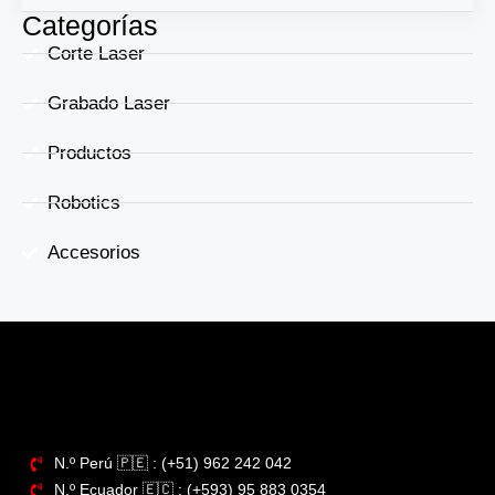
Categorías
Corte Laser
Grabado Laser
Productos
Robotics
Accesorios
N.º Perú​ 🇵🇪 : (+51) 962 242 042
N.º Ecuador 🇪🇨 : (+593) 95 883 0354