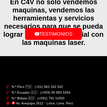
En C4V no solo vendemos
maquinas, vendemos las
herramientas y servicios
necesarios para que se pueda
lograr el exito empresarial con
TESTIMONIOS
las maquinas laser.
N.º Perú​ 🇵🇪 : (+51) 962 242 042
N.º Ecuador 🇪🇨 : (+593) 95 883 0354
N.º Bolivia 🇧🇴​ : (+591) 791 11003
Av. Arequipa 2612 - Lince, Lima. Perú